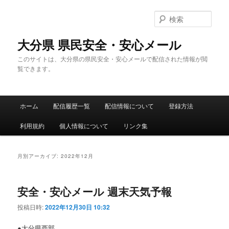
メ
サ
イ
ブ
検
ン
コ
索
コ
ン
大分県 県民安全・安心メール
ン
テ
このサイトは、大分県の県民安全・安心メールで配信された情報が閲
テ
ン
覧できます。
ン
ツ
ツ
へ
へ
移
メ
移
動
ホーム
配信履歴一覧
配信情報について
登録方法
イ
動
ン
利用規約
個人情報について
リンク集
メ
ニ
ュ
月別アーカイブ:
2022年12月
ー
安全・安心メール 週末天気予報
投稿日時:
2022年12月30日 10:32
●大分県西部