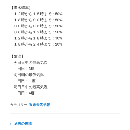
【降水確率】
１２時から１８時まで：50%
１８時から００時まで：50%
００時から０６時まで：50%
０６時から１２時まで：50%
１２時から１８時まで：10%
１８時から２４時まで：20%
【気温】
今日日中の最高気温
日田：3度
明日朝の最低気温
日田：-1度
明日日中の最高気温
日田：4度
カテゴリー:
週末天気予報
投
←
過去の投稿
稿