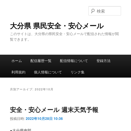
メ
サ
イ
ブ
検
ン
コ
索
コ
ン
大分県 県民安全・安心メール
ン
テ
このサイトは、大分県の県民安全・安心メールで配信された情報が閲
テ
ン
覧できます。
ン
ツ
ツ
へ
へ
移
メ
移
動
ホーム
配信履歴一覧
配信情報について
登録方法
イ
動
ン
利用規約
個人情報について
リンク集
メ
ニ
ュ
月別アーカイブ:
2022年10月
ー
安全・安心メール 週末天気予報
投稿日時:
2022年10月28日 10:36
●大分県南部