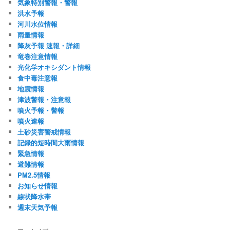
気象特別警報・警報
洪水予報
河川水位情報
雨量情報
降灰予報 速報・詳細
竜巻注意情報
光化学オキシダント情報
食中毒注意報
地震情報
津波警報・注意報
噴火予報・警報
噴火速報
土砂災害警戒情報
記録的短時間大雨情報
緊急情報
避難情報
PM2.5情報
お知らせ情報
線状降水帯
週末天気予報