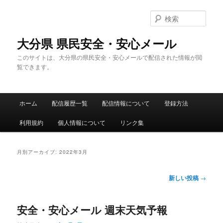
メ
サ
イ
ブ
検
ン
コ
索
コ
ン
大分県 県民安全・安心メール
ン
テ
このサイトは、大分県の県民安全・安心メールで配信された情報が閲
テ
ン
覧できます。
ン
ツ
ツ
へ
へ
移
メ
移
動
ホーム
配信履歴一覧
配信情報について
登録方法
イ
動
ン
利用規約
個人情報について
リンク集
メ
ニ
ュ
月別アーカイブ:
2022年3月
ー
投
新しい投稿
→
稿
ナ
安全・安心メール 週末天気予報
ビ
ゲ