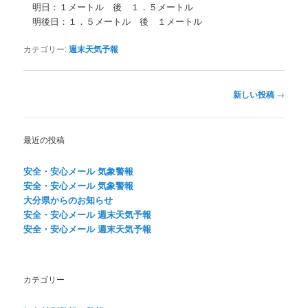
明日：１メートル 後 １．５メートル
明後日：１．５メートル 後 １メートル
カテゴリー:
週末天気予報
投
新しい投稿
→
稿
ナ
ビ
最近の投稿
ゲ
ー
安全・安心メール 気象警報
シ
安全・安心メール 気象警報
ョ
大分県からのお知らせ
ン
安全・安心メール 週末天気予報
安全・安心メール 週末天気予報
カテゴリー